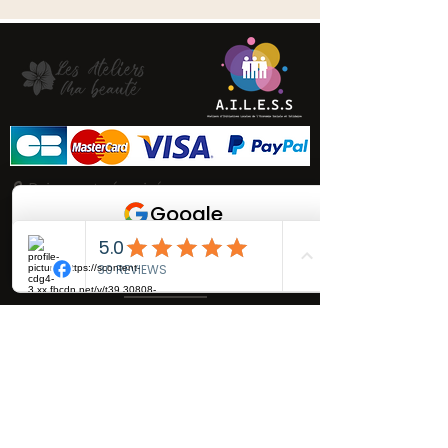
🔒 Paiement sécurisé
🚚 Livraison rapide
🤝 ESS & fabrication locale
À PROPOS
Suivez-nous !
L'entreprise
Nous contacter