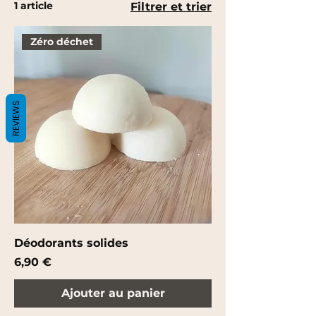
1 article
Filtrer et trier
Zéro déchet
REVIEWS
Déodorants solides
Prix
6,90 €
Ajouter au panier