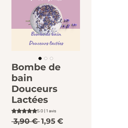
Bombe de
bain
Douceurs
Lactées
La note est de 5.0 sur cinq étoiles selon 1 avis
5.0 | 1 avis
Prix original
Prix promotionn
 3,90 € 
1,95 €