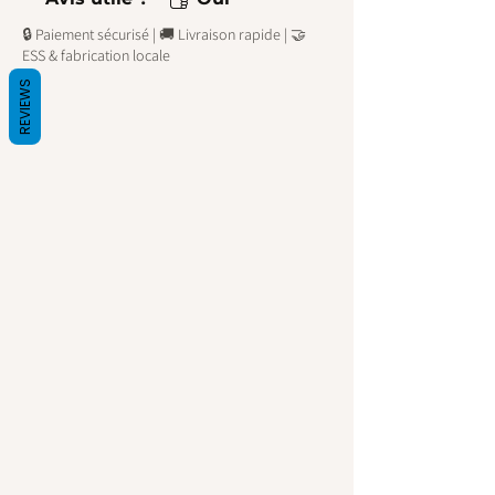
d’un bas chaussette! Finis
🔒 Paiement sécurisé | 🚚 Livraison rapide | 🤝
les fleurs dans les
ESS & fabrication locale
canalisations!
REVIEWS