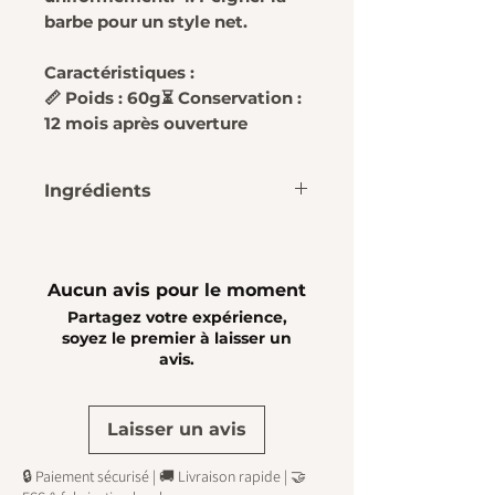
barbe pour un style net.
Caractéristiques :
📏 Poids : 60g⏳ Conservation :
12 mois après ouverture
Ingrédients
Butyrospermum Parkii
Butter, Ricinus Communis
Seed Oil, Candelilla
Aucun avis pour le moment
Cera, Argania Spinosa
Partagez votre expérience,
Kernel Oil, Cedrus Atlantica
soyez le premier à laisser un
avis.
Bark Oil, Aloe Barbadensis
Leaf, Powder, Tocopherol
Laisser un avis
🔒 Paiement sécurisé | 🚚 Livraison rapide | 🤝