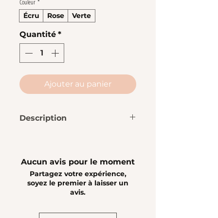
Couleur
*
Écru
Rose
Verte
Quantité
*
Ajouter au panier
Description
🌸 Fleur de douche en filet
de coton biologique.🌍
✨ Douce et légèrement
Aucun avis pour le moment
exfoliante, elle est fabriquée
Partagez votre expérience,
en 🇫🇷 France
soyez le premier à laisser un
avis.
👌 A chacun son coloris pour
éviter la confusion à l'heure