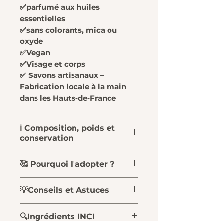
✅parfumé aux huiles
essentielles
✅sans colorants, mica ou
oxyde
✅Vegan
Visage et corps
✅
Savons artisanaux –
✅
Fabrication locale à la main
dans les Hauts‑de‑France
ℹ️ Composition, poids et
conservation
Des ingrédients
🥰 Pourquoi l'adopter ?
sélectionnés avec soin:
✅huile végétale d’olive bio,
Nos savons saponifiés à
💡Conseils et Astuces
provenant d'une oliveraie
froid sont :
familiale
➡️composés
Conseils d'utilisation :
✅huile de coco🥥 bio et
🔍Ingrédients INCI
majoritairement de
1️⃣ Mouillez le savon et